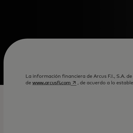
La información financiera de Arcus F.I., S.A. de
se abre en una pestaña nue
de
www.arcusfi.com
, de acuerdo a lo estab