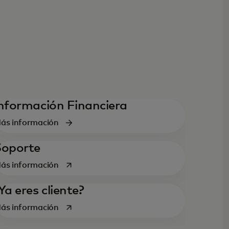
nformación Financiera
ás información
Soporte
se abre en una pestaña nueva
ás información
Ya eres cliente?
se abre en una pestaña nueva
ás información