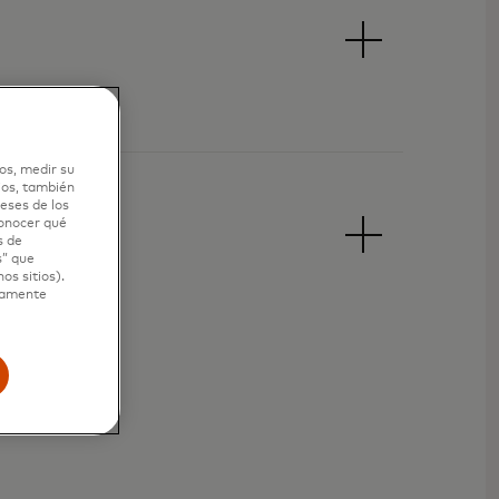
os, medir su
ios, también
eses de los
conocer qué
s de
s” que
os sitios).
ctamente