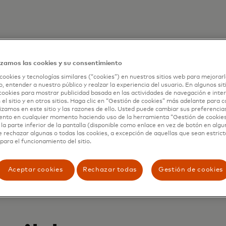
izamos las cookies y su consentimiento
cookies y tecnologías similares (“cookies”) en nuestros sitios web para mejorarl
, entender a nuestro público y realzar la experiencia del usuario. En algunos sit
cookies para mostrar publicidad basada en las actividades de navegación e inter
 el sitio y en otros sitios. Haga clic en “Gestión de cookies” más adelante para 
lizamos en este sitio y las razones de ello. Usted puede cambiar sus preferencia
ento en cualquier momento haciendo uso de la herramienta “Gestión de cookie
la parte inferior de la pantalla (disponible como enlace en vez de botón en algun
e rechazar algunas o todas las cookies, a excepción de aquellas que sean estri
para el funcionamiento del sitio.
Aceptar cookies
Rechazar todas
Gestión de cookies