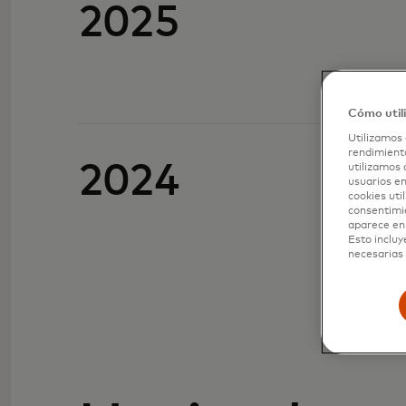
2025
Cómo util
Utilizamos 
rendimiento
2024
utilizamos 
usuarios en
cookies uti
consentimi
aparece en 
Esto incluy
necesarias 