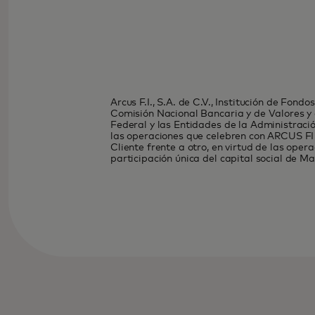
Arcus F.I., S.A. de C.V., Institución de Fon
Comisión Nacional Bancaria y de Valores y e
Federal y las Entidades de la Administració
las operaciones que celebren con ARCUS FI 
Cliente frente a otro, en virtud de las op
participación única del capital social de 