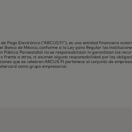
dos de Pago Electrónico (“ARCUS FI”), es una entidad financiera auto
l Banco de México, conforme a la Ley para Regular las Institucione
n Pública Paraestatal no se responsabilizan ni garantizan los recur
o frente a otros, ni asumen alguna responsabilidad por las obliga
eraciones que se celebren ARCUS FI pertenece al conjunto de empres
Mastercard como grupo empresarial.