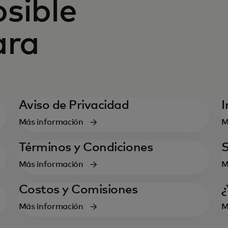
sible
ara
Aviso de Privacidad
I
Más información
M
Términos y Condiciones
Más información
M
Costos y Comisiones
¿
Más información
M